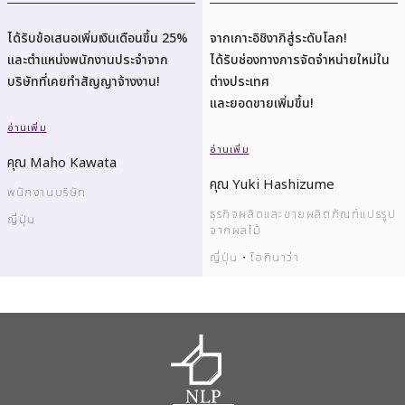
ได้รับข้อเสนอเพิ่มเงินเดือนขึ้น 25%
จากเกาะอิชิงากิสู่ระดับโลก!
และตำแหน่งพนักงานประจำจาก
ได้รับช่องทางการจัดจำหน่ายใหม่ใน
บริษัทที่เคยทำสัญญาจ้างงาน!
ต่างประเทศ
และยอดขายเพิ่มขึ้น!
อ่านเพิ่ม
อ่านเพิ่ม
คุณ Maho Kawata
คุณ Yuki Hashizume
พนักงานบริษัท
ธุรกิจผลิตและขายผลิตภัณฑ์แปรรูป
ญี่ปุ่น
จากผลไม้
ญี่ปุ่น・โอกินาว่า