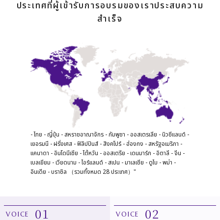
ประเทศที่ผู้เข้ารับการอบรมของเราประสบความ
สำเร็จ
- ไทย - ญี่ปุ่น - สหราชอาณาจักร - กัมพูชา - ออสเตรเลีย - นิวซีแลนด์ -
เยอรมนี
- ฝรั่งเศส - ฟิลิปปินส์ - สิงคโปร์ - ฮ่องกง - สหรัฐอเมริกา -
แคนาดา - อินโดนีเซีย
- ไต้หวัน - ออสเตรีย - เดนมาร์ก - อิตาลี - จีน -
เบลเยียม - เวียดนาม
- ไอร์แลนด์ - สเปน - มาเลเซีย - ดูไบ - พม่า -
อินเดีย - บราซิล （รวมทั้งหมด 28 ประเทศ）"
01
02
VOICE
VOICE