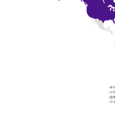
・タ
・フ
・台
・ア