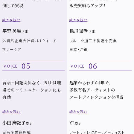
倒しで実現
販売実績もアップ！
続きを読む
続きを読む
平野 美穂
橋爪 遊季
さま
さま
外資系企業会社員、NLPコーチ
フルーツ加工品製造小売業
マレーシア
日本・沖縄
05
06
VOICE
VOICE
言語・国籍関係なく、NLPは職
起業からわずか1年で、
場でのコミュニケーションにも
多数有名アーティストの
有効
アートディレクションを担当
続きを読む
続きを読む
小田 麻記子
Y.T.
さま
さま
日系企業管理職
アートディレクター、アーティスト