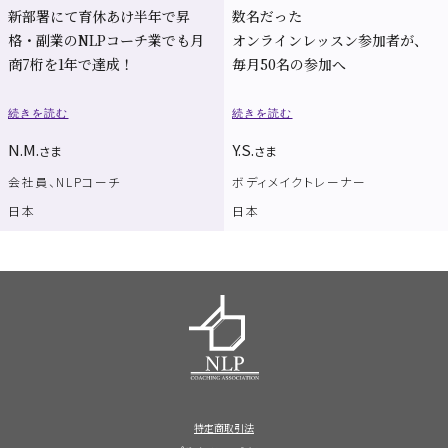
新部署にて育休あけ半年で昇
数名だった
格・副業のNLPコーチ業でも月
オンラインレッスン参加者が、
商7桁を1年で達成！
毎月50名の参加へ
続きを読む
続きを読む
N.M.
Y.S.
さま
さま
会社員、NLPコーチ
ボディメイクトレーナー
日本
日本
特定商取引法