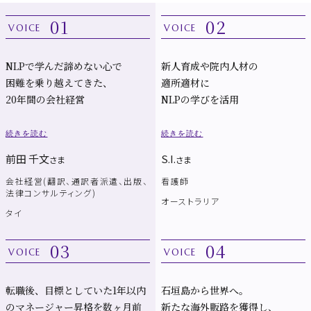
01
02
VOICE
VOICE
NLPで学んだ諦めない心で
新人育成や院内人材の
困難を乗り越えてきた、
適所適材に
20年間の会社経営
NLPの学びを活用
続きを読む
続きを読む
前田 千文
S.I.
さま
さま
会社経営(翻訳、通訳者派遣、出版、
看護師
法律コンサルティング)
オーストラリア
タイ
03
04
VOICE
VOICE
転職後、目標としていた1年以内
石垣島から世界へ。
のマネージャー昇格を数ヶ月前
新たな海外販路を獲得し、