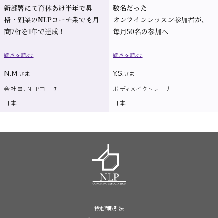
新部署にて育休あけ半年で昇
数名だった
格・副業のNLPコーチ業でも月
オンラインレッスン参加者が、
商7桁を1年で達成！
毎月50名の参加へ
続きを読む
続きを読む
N.M.
Y.S.
さま
さま
会社員、NLPコーチ
ボディメイクトレーナー
日本
日本
特定商取引法