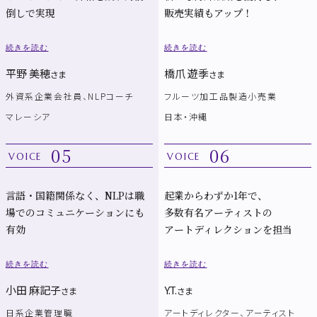
倒しで実現
販売実績もアップ！
続きを読む
続きを読む
平野 美穂
橋爪 遊季
さま
さま
外資系企業会社員、NLPコーチ
フルーツ加工品製造小売業
マレーシア
日本・沖縄
05
06
VOICE
VOICE
言語・国籍関係なく、NLPは職
起業からわずか1年で、
場でのコミュニケーションにも
多数有名アーティストの
有効
アートディレクションを担当
続きを読む
続きを読む
小田 麻記子
Y.T.
さま
さま
日系企業管理職
アートディレクター、アーティスト