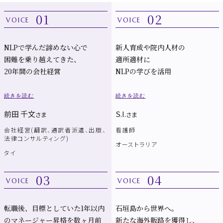
01
02
VOICE
VOICE
NLPで学んだ諦めない心で
新人育成や院内人材の
困難を乗り越えてきた、
適所適材に
20年間の会社経営
NLPの学びを活用
続きを読む
続きを読む
前田 千文
S.I.
さま
さま
会社経営(翻訳、通訳者派遣、出版、
看護師
法律コンサルティング)
オーストラリア
タイ
03
04
VOICE
VOICE
転職後、目標としていた1年以内
石垣島から世界へ。
のマネージャー昇格を数ヶ月前
新たな海外販路を獲得し、