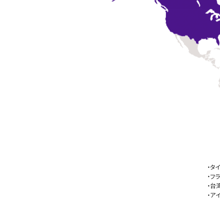
・タ
・フ
・台
・ア